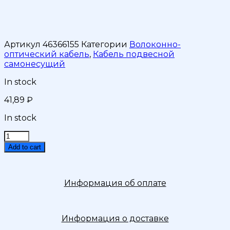
Артикул
46366155
Категории
Волоконно-
оптический кабель
,
Кабель подвесной
самонесущий
In stock
41,89
₽
In stock
Кабель
волоконно-
Add to cart
оптический
ОКМС-8(G.652D)
7кН
Информация об оплате
quantity
Информация о доставке