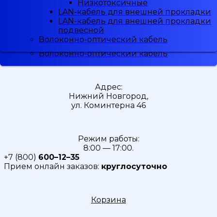
Низкотоксичные
Низкотоксичные
Малодымные
LAN-кабель для внешней прокладки
LAN-кабель для внешней прокладки
Скидка
5%
при регистрации
Низкотоксичные
LAN-кабель для внешней прокладки
LAN-кабель для внешней прокладки
LAN-кабель для внешней прокладки
подвесной
подвесной
LAN-кабель для внешней прокладки
Волоконно-оптический кабель
Волоконно-оптический кабель
подвесной
Волоконно-оптический кабель
Адрес:
Нижний Новгород,
ул. Коминтерна 46
Режим работы:
8:00 — 17:00.
+7 (800)
600–12–35
Прием онлайн заказов:
круглосуточно
Корзина