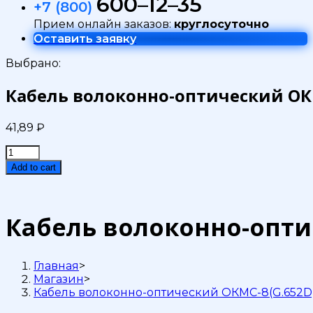
600–12–35
+7 (800)
Прием онлайн заказов:
круглосуточно
Оставить заявку
Выбрано:
Кабель волоконно-оптический ОКМ
41,89
₽
Кабель
волоконно-
Add to cart
оптический
ОКМС-8(G.652D)
7кН
quantity
Кабель волоконно-опти
Главная
>
Магазин
>
Кабель волоконно-оптический ОКМС-8(G.652D