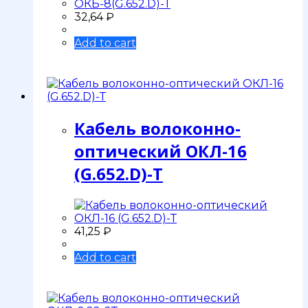
32,64
₽
Add to cart
Кабель волоконно-
оптический ОКЛ-16
(G.652.D)-Т
41,25
₽
Add to cart