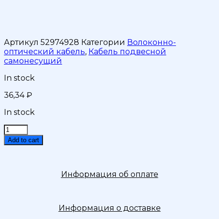
Артикул
52974928
Категории
Волоконно-
оптический кабель
,
Кабель подвесной
самонесущий
In stock
36,34
₽
In stock
Кабель
волоконно-
Add to cart
оптический
ОКМС-4(G.652D)
6кН
Информация об оплате
quantity
Информация о доставке