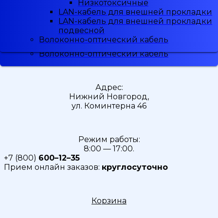
Низкотоксичные
Низкотоксичные
Малодымные
LAN-кабель для внешней прокладки
LAN-кабель для внешней прокладки
Скидка
5%
при регистрации
Низкотоксичные
LAN-кабель для внешней прокладки
LAN-кабель для внешней прокладки
LAN-кабель для внешней прокладки
подвесной
подвесной
LAN-кабель для внешней прокладки
Волоконно-оптический кабель
Волоконно-оптический кабель
подвесной
Волоконно-оптический кабель
Адрес:
Нижний Новгород,
ул. Коминтерна 46
Режим работы:
8:00 — 17:00.
+7 (800)
600–12–35
Прием онлайн заказов:
круглосуточно
Корзина