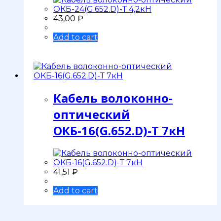
43,00
₽
Add to cart
Кабель волоконно-
оптический
ОКБ-16(G.652.D)-Т 7кН
41,51
₽
Add to cart