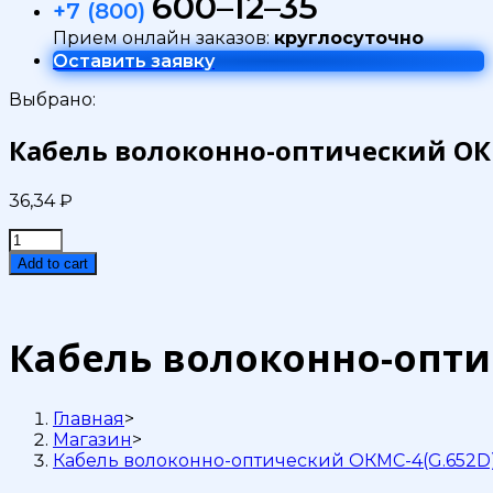
600–12–35
+7 (800)
Прием онлайн заказов:
круглосуточно
Оставить заявку
Выбрано:
Кабель волоконно-оптический ОКМ
36,34
₽
Кабель
волоконно-
Add to cart
оптический
ОКМС-4(G.652D)
6кН
quantity
Кабель волоконно-опти
Главная
>
Магазин
>
Кабель волоконно-оптический ОКМС-4(G.652D