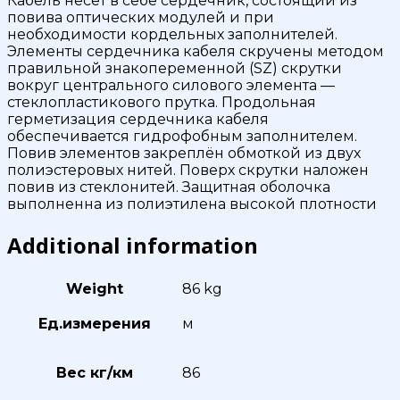
Кабель несёт в себе cердечник, состоящий из
повива оптических модулей и при
необходимости кордельных заполнителей.
Элементы сердечника кабеля скручены методом
правильной знакопеременной (SZ) скрутки
вокруг центрального силового элемента —
стеклопластикового прутка. Продольная
герметизация сердечника кабеля
обеспечивается гидрофобным заполнителем.
Повив элементов закреплён обмоткой из двух
полиэстеровых нитей. Поверх скрутки наложен
повив из стеклонитей. Защитная оболочка
выполненна из полиэтилена высокой плотности
Additional information
Weight
86 kg
Ед.измерения
м
Вес кг/км
86