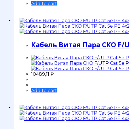
Add to cart
Кабель Витая Пара СКО F/U
10489,11
₽
Add to cart