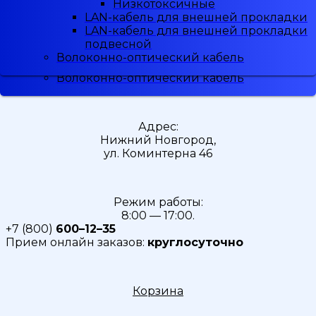
Низкотоксичные
Низкотоксичные
Малодымные
LAN-кабель для внешней прокладки
LAN-кабель для внешней прокладки
Скидка
5%
при регистрации
Низкотоксичные
LAN-кабель для внешней прокладки
LAN-кабель для внешней прокладки
LAN-кабель для внешней прокладки
подвесной
подвесной
LAN-кабель для внешней прокладки
Волоконно-оптический кабель
Волоконно-оптический кабель
подвесной
Волоконно-оптический кабель
Адрес:
Нижний Новгород,
ул. Коминтерна 46
Режим работы:
8:00 — 17:00.
+7 (800)
600–12–35
Прием онлайн заказов:
круглосуточно
Корзина