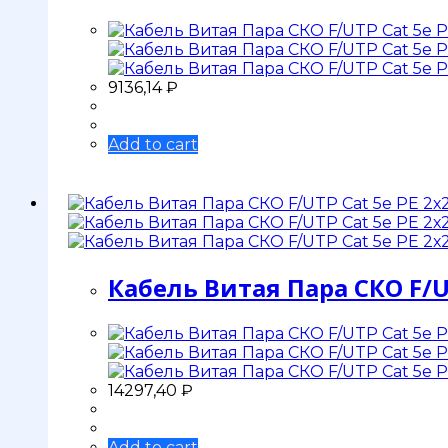
9136,14
₽
Add to cart
Кабель Витая Пара СКО F/U
14297,40
₽
Add to cart