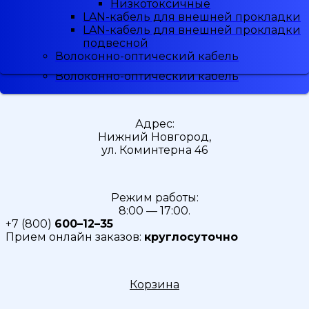
Низкотоксичные
Низкотоксичные
Малодымные
LAN-кабель для внешней прокладки
LAN-кабель для внешней прокладки
Скидка
5%
при регистрации
Низкотоксичные
LAN-кабель для внешней прокладки
LAN-кабель для внешней прокладки
LAN-кабель для внешней прокладки
подвесной
подвесной
LAN-кабель для внешней прокладки
Волоконно-оптический кабель
Волоконно-оптический кабель
подвесной
Волоконно-оптический кабель
Адрес:
Нижний Новгород,
ул. Коминтерна 46
Режим работы:
8:00 — 17:00.
+7 (800)
600–12–35
Прием онлайн заказов:
круглосуточно
Корзина