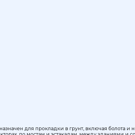
азначен для прокладки в грунт, включая болота и 
ллекторах, по мостам и эстакадам, между зданиями и