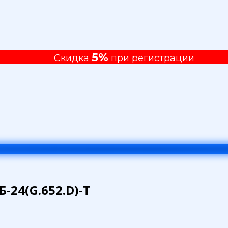
5%
Скидка
при регистрации
24(G.652.D)-Т