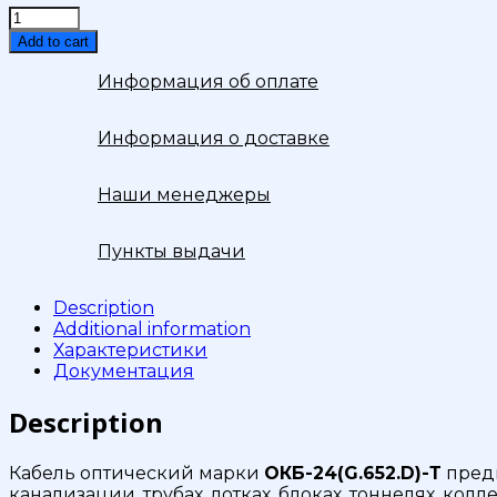
Кабель
волоконно-
Add to cart
оптический
ОКБ-24(G.652.D)-
Информация об оплате
Т
quantity
Информация о доставке
Наши менеджеры
Пункты выдачи
Description
Additional information
Характеристики
Документация
Description
Кабель оптический марки
ОКБ-24(G.652.D)-Т
предн
канализации, трубах, лотках, блоках, тоннелях, ко