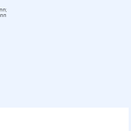
пп;
упп