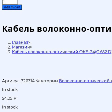
Кабель
волоконно-
Add to cart
оптический
ОКБ-24(G.652.D)-
Т
quantity
Кабель волоконно-оптич
Главная
>
Магазин
>
Кабель волоконно-оптический ОКБ-24(G.652.D)
Артикул
726314
Категории
Волоконно-оптический 
In stock
54,05
₽
In stock