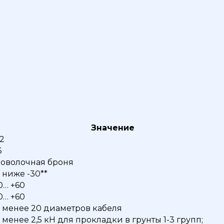
Значение
,2
6
оволочная броня
 ниже -30**
0… +60
0… +60
 менее 20 диаметров кабеля
 менее 2,5 кН для прокладки в грунты 1-3 групп;