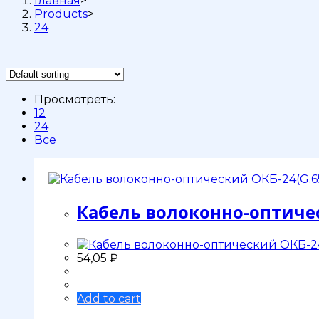
Главная
>
Products
>
24
Просмотреть:
12
24
Все
Кабель волоконно-оптичес
54,05
₽
Add to cart