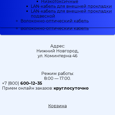
Низкотоксичные
Низкотоксичные
Малодымные
LAN-кабель для внешней прокладки
LAN-кабель для внешней прокладки
Скидка
5%
при регистрации
Низкотоксичные
LAN-кабель для внешней прокладки
LAN-кабель для внешней прокладки
LAN-кабель для внешней прокладки
подвесной
подвесной
LAN-кабель для внешней прокладки
Волоконно-оптический кабель
Волоконно-оптический кабель
подвесной
Волоконно-оптический кабель
Адрес:
Нижний Новгород,
ул. Коминтерна 46
Режим работы:
8:00 — 17:00.
+7 (800)
600–12–35
Прием онлайн заказов:
круглосуточно
Корзина