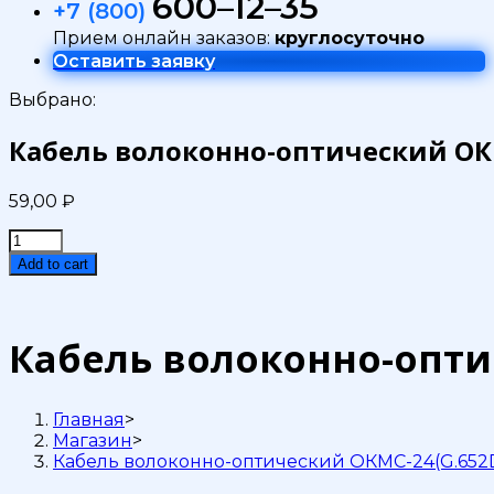
600–12–35
+7 (800)
Прием онлайн заказов:
круглосуточно
Оставить заявку
Выбрано:
Кабель волоконно-оптический ОКМ
59,00
₽
Кабель
волоконно-
Add to cart
оптический
ОКМС-24(G.652D)
7кН
quantity
Кабель волоконно-опти
Главная
>
Магазин
>
Кабель волоконно-оптический ОКМС-24(G.652