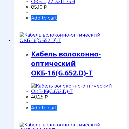
85,10
₽
Add to cart
Кабель волоконно-
оптический
ОКБ-16(G.652.D)-Т
40,25
₽
Add to cart