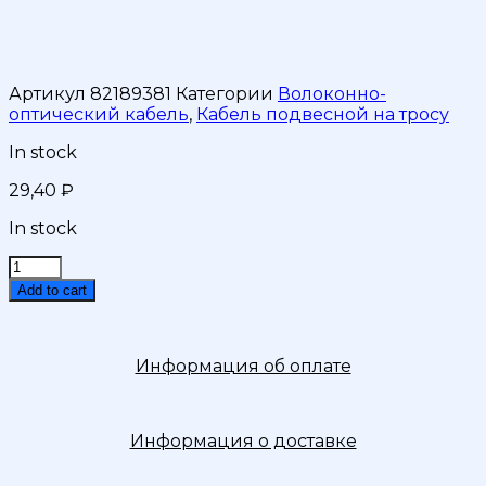
Артикул
82189381
Категории
Волоконно-
оптический кабель
,
Кабель подвесной на тросу
In stock
29,40
₽
In stock
Кабель
волоконно-
Add to cart
оптический
ОКТм-8(G.652D)Т/
СТ
Информация об оплате
4кН
quantity
Информация о доставке