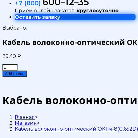
600–12–35
+7 (800)
Прием онлайн заказов:
круглосуточно
Оставить заявку
Выбрано:
Кабель волоконно-оптический ОКТ
29,40
₽
Кабель
волоконно-
Add to cart
оптический
ОКТм-8(G.652D)Т/
СТ
4кН
Кабель волоконно-оптич
quantity
Главная
>
Магазин
>
Кабель волоконно-оптический ОКТм-8(G.652D)