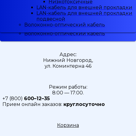
Низкотоксичные
Низкотоксичные
Малодымные
LAN-кабель для внешней прокладки
LAN-кабель для внешней прокладки
Скидка
5%
при регистрации
Низкотоксичные
LAN-кабель для внешней прокладки
LAN-кабель для внешней прокладки
LAN-кабель для внешней прокладки
подвесной
подвесной
LAN-кабель для внешней прокладки
Волоконно-оптический кабель
Волоконно-оптический кабель
подвесной
Волоконно-оптический кабель
Адрес:
Нижний Новгород,
ул. Коминтерна 46
Режим работы:
8:00 — 17:00.
+7 (800)
600–12–35
Прием онлайн заказов:
круглосуточно
Корзина