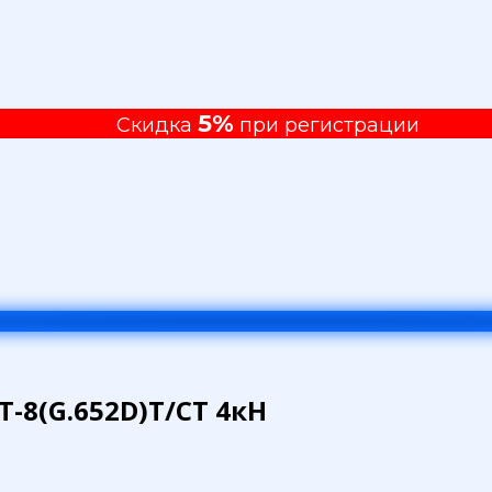
5%
Скидка
при регистрации
-8(G.652D)Т/СТ 4кН