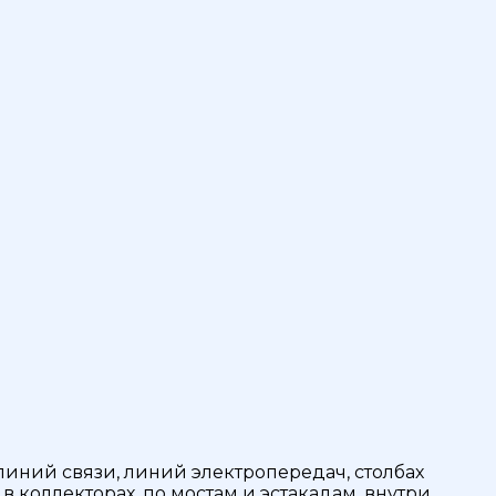
иний связи, линий электропередач, столбах
в коллекторах, по мостам и эстакадам, внутри