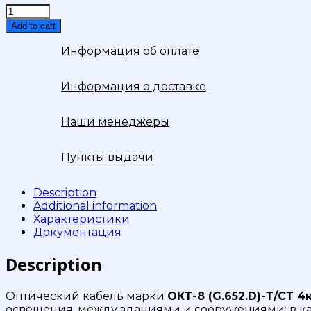
Кабель
волоконно-
Add to cart
оптический
ОКТ-8(G.652D)Т/
Информация об оплате
СТ
4кН
Информация о доставке
quantity
Наши менеджеры
Пункты выдачи
Description
Additional information
Характеристики
Документация
Description
Оптический кабель марки
ОКТ-8 (G.652.D)-Т/СТ 4
освещения, между зданиями и сооружениями; в кабел