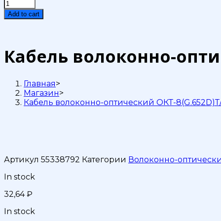
Кабель
волоконно-
Add to cart
оптический
ОКТ-8(G.652D)Т/
СТ
4кН
Кабель волоконно-оптич
quantity
Главная
>
Магазин
>
Кабель волоконно-оптический ОКТ-8(G.652D)Т
Артикул
55338792
Категории
Волоконно-оптически
In stock
32,64
₽
In stock