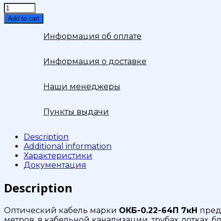
Кабель
волоконно-
Add to cart
оптический
ОКБ-0,22-
Информация об оплате
64П
7кН
Информация о доставке
quantity
Наши менеджеры
Пункты выдачи
Description
Additional information
Характеристики
Документация
Description
Оптический кабель марки
ОКБ-0.22-64П 7кН
пред
метров, в кабельной канализации, трубах, лотках, 