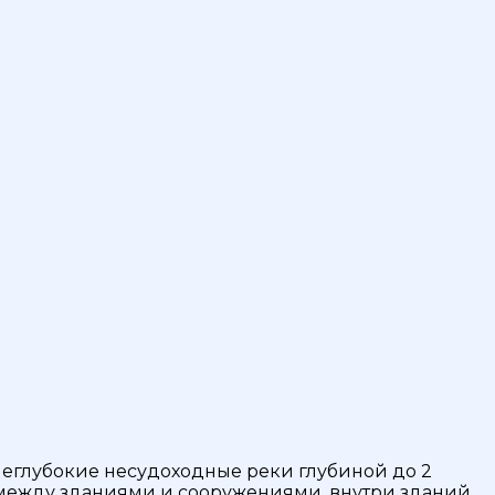
 неглубокие несудоходные реки глубиной до 2
ам, между зданиями и сооружениями, внутри зданий.