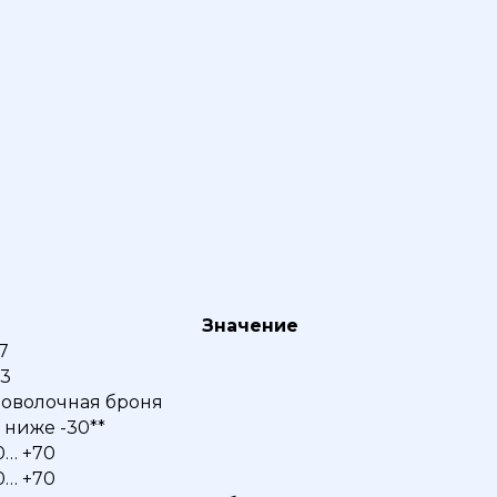
Значение
,7
3
оволочная броня
 ниже -30**
0… +70
0… +70