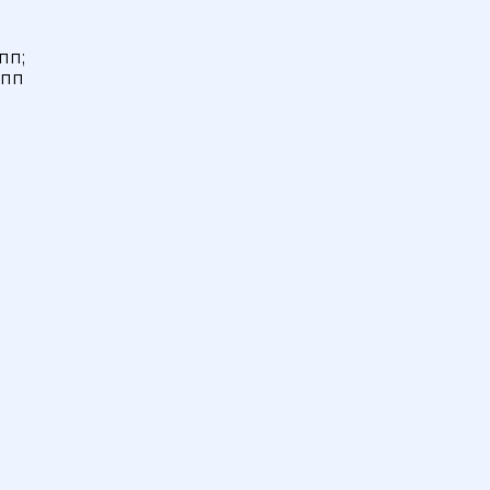
пп;
упп