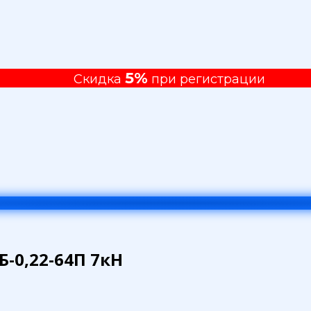
5%
Скидка
при регистрации
-0,22-64П 7кН