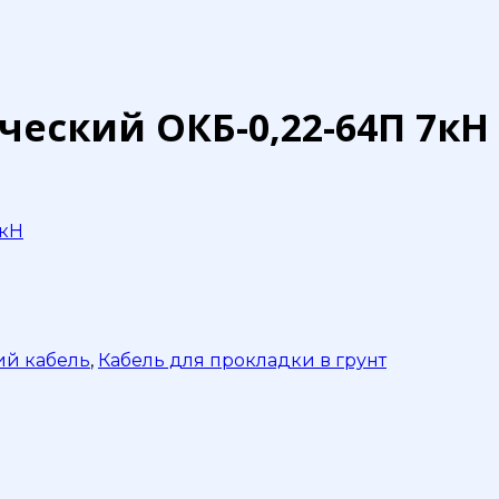
еский ОКБ-0,22-64П 7кН
7кН
ий кабель
,
Кабель для прокладки в грунт