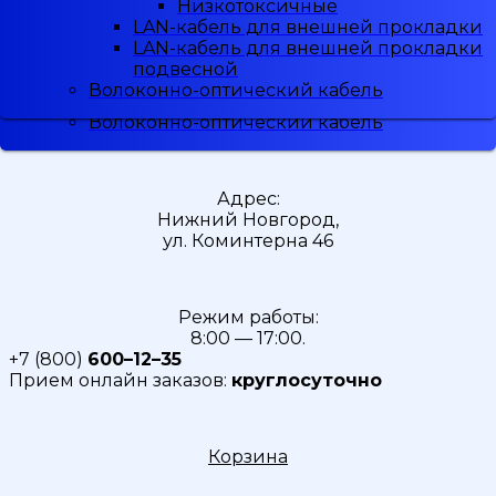
Низкотоксичные
Низкотоксичные
Малодымные
LAN-кабель для внешней прокладки
LAN-кабель для внешней прокладки
Скидка
5%
при регистрации
Низкотоксичные
LAN-кабель для внешней прокладки
LAN-кабель для внешней прокладки
LAN-кабель для внешней прокладки
подвесной
подвесной
LAN-кабель для внешней прокладки
Волоконно-оптический кабель
Волоконно-оптический кабель
подвесной
Волоконно-оптический кабель
Адрес:
Нижний Новгород,
ул. Коминтерна 46
Режим работы:
8:00 — 17:00.
+7 (800)
600–12–35
Прием онлайн заказов:
круглосуточно
Корзина