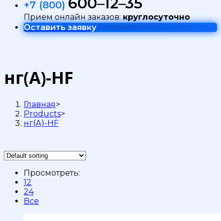
600–12–35
+7 (800)
Прием онлайн заказов:
круглосуточно
Оставить заявку
нг(А)-HF
Главная
>
Products
>
нг(А)-HF
Просмотреть:
12
24
Все