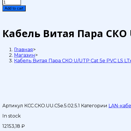
Кабель
Витая
Add to cart
Пара
СКО
U/UTP
Сat
Кабель Витая Пара СКО U
5e
PVC
LS
Главная
>
LTx
Магазин
>
нг(А)-
Кабель Витая Пара СКО U/UTP Сat 5e PVC LS LTx
LSLTx
2x2х0,52
Premium
Indoor
500м
quantity
Артикул
КСС.СКО.UU.C5e.5.02.5.1
Категории
LAN-каб
In stock
12153,18
₽