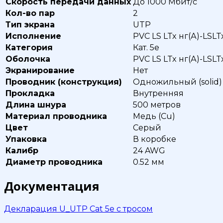
Скорость передачи данных
До 1000 Мбит/с
Кол-во пар
2
Тип экрана
UTP
Исполнение
PVC LS LTx нг(А)-LSLT
Категория
Кат. 5е
Оболочка
PVC LS LTx нг(А)-LSLT
Экранирование
Нет
Проводник (конструкция)
Одножильный (solid)
Прокладка
Внутренняя
Длина шнура
500 метров
Материал проводника
Медь (Cu)
Цвет
Серый
Упаковка
В коробке
Калибр
24 AWG
Диаметр проводника
0.52 мм
Документация
Декларация U_UTP Cat 5e с тросом