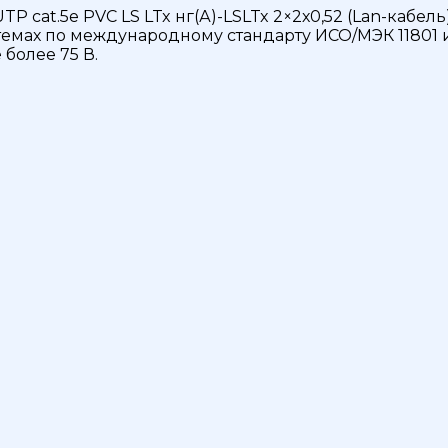
 cat.5e PVC LS LTx нг(А)-LSLTx 2×2х0,52 (Lan-каб
емах по международному стандарту ИСО/МЭК 11801 и
более 75 В.