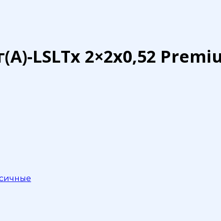
г(А)-LSLTx 2×2х0,52 Premi
ксичные