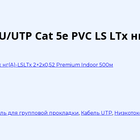
/UTP Сat 5e PVC LS LTx н
 нг(А)-LSLTx 2×2х0,52 Premium Indoor 500м
ель для групповой прокладки
,
Кабель UTP
,
Низкото