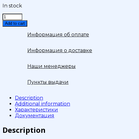
In stock
Кабель
Витая
Add to cart
Пара
СКО
Информация об оплате
U/UTP
Сat
Информация о доставке
5e
PVC
LS
Наши менеджеры
LTx
нг(А)-
LSLTx
Пункты выдачи
2x2х0,52
Premium
Description
Indoor
Additional information
500м
Характеристики
quantity
Документация
Description