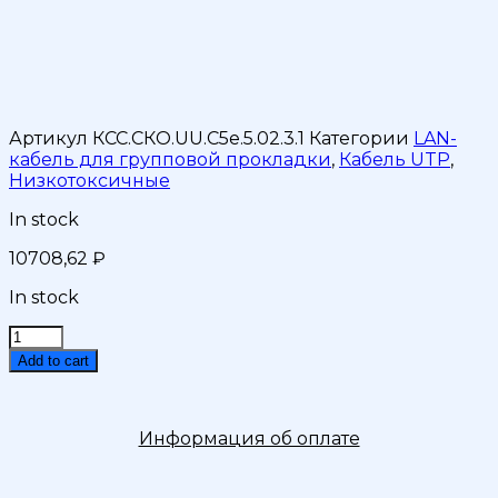
AWG24
Medium
Indoor
500м
quantity
Артикул
КСС.СКО.UU.C5e.5.02.3.1
Категории
LAN-
кабель для групповой прокладки
,
Кабель UTP
,
Низкотоксичные
In stock
10708,62
₽
In stock
Кабель
Витая
Add to cart
Пара
СКО
U/UTP
Информация об оплате
Сat
5e
PVC