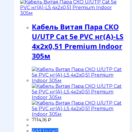
Кабель Витая Пара СКО
U/UTP Сat 5e PVC нг(А)-LS
4х2х0,51 Premium Indoor
305м
7114,16
₽
Add to cart