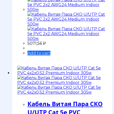
5071,56
₽
Add to cart
Кабель Витая Пара СКО
U/UTP Сat 5e PVC