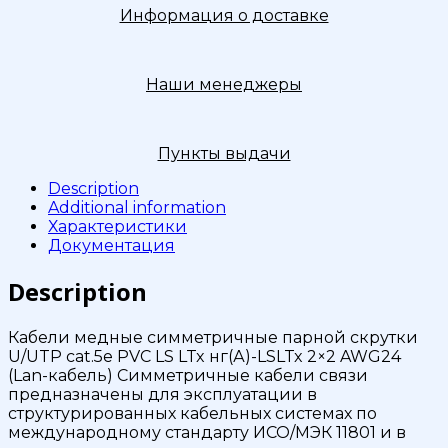
LS
Информация о доставке
LTx
нг(А)-
LSLTx
2x2
Наши менеджеры
AWG24
Medium
Indoor
Пункты выдачи
500м
quantity
Description
Additional information
Характеристики
Документация
Description
Кабели медные симметричные парной скрутки
U/UTP cat.5e PVC LS LTx нг(А)-LSLTx 2×2 AWG24
(Lan-кабель) Симметричные кабели связи
предназначены для эксплуатации в
структурированных кабельных системах по
международному стандарту ИСО/МЭК 11801 и в