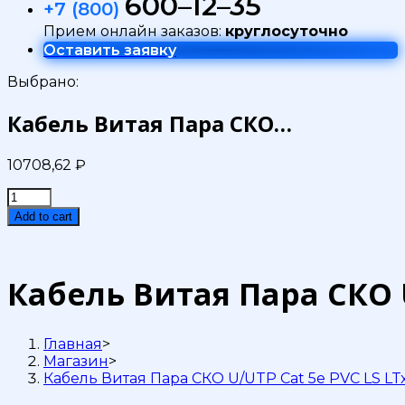
600–12–35
+7 (800)
Прием онлайн заказов:
круглосуточно
Оставить заявку
Выбрано:
Кабель Витая Пара СКО…
10708,62
₽
Кабель
Витая
Add to cart
Пара
СКО
U/UTP
Сat
Кабель Витая Пара СКО U
5e
PVC
LS
Главная
>
LTx
Магазин
>
нг(А)-
Кабель Витая Пара СКО U/UTP Сat 5e PVC LS LT
LSLTx
2x2