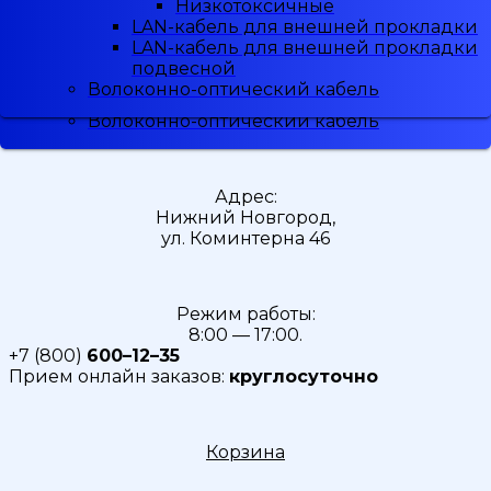
Низкотоксичные
Низкотоксичные
Малодымные
LAN-кабель для внешней прокладки
LAN-кабель для внешней прокладки
Скидка
5%
при регистрации
Низкотоксичные
LAN-кабель для внешней прокладки
LAN-кабель для внешней прокладки
LAN-кабель для внешней прокладки
подвесной
подвесной
LAN-кабель для внешней прокладки
Волоконно-оптический кабель
Волоконно-оптический кабель
подвесной
Волоконно-оптический кабель
Адрес:
Нижний Новгород,
ул. Коминтерна 46
Режим работы:
8:00 — 17:00.
+7 (800)
600–12–35
Прием онлайн заказов:
круглосуточно
Корзина