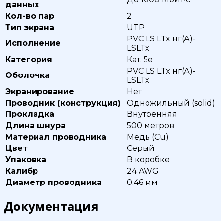
данных
Кол-во пар
2
Тип экрана
UTP
PVC LS LTx нг(А)-
Исполнение
LSLTx
Категория
Кат. 5е
PVC LS LTx нг(А)-
Оболочка
LSLTx
Экранирование
Нет
Проводник (конструкция)
Одножильный (solid)
Прокладка
Внутренняя
Длина шнура
500 метров
Материал проводника
Медь (Cu)
Цвет
Серый
Упаковка
В коробке
Калибр
24 AWG
Диаметр проводника
0.46 мм
Документация