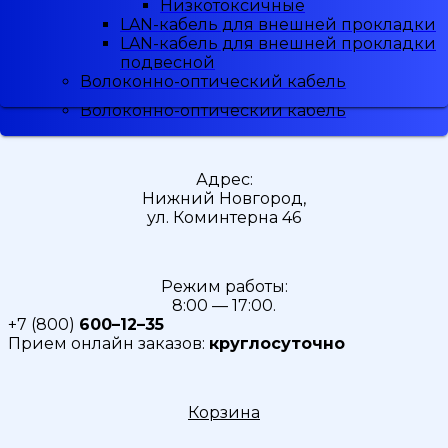
Низкотоксичные
Низкотоксичные
Малодымные
LAN-кабель для внешней прокладки
LAN-кабель для внешней прокладки
Скидка
5%
при регистрации
Низкотоксичные
LAN-кабель для внешней прокладки
LAN-кабель для внешней прокладки
LAN-кабель для внешней прокладки
подвесной
подвесной
LAN-кабель для внешней прокладки
Волоконно-оптический кабель
Волоконно-оптический кабель
подвесной
Волоконно-оптический кабель
Адрес:
Нижний Новгород,
ул. Коминтерна 46
Режим работы:
8:00 — 17:00.
+7 (800)
600–12–35
Прием онлайн заказов:
круглосуточно
Корзина